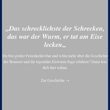
„Das schrecklichste der Schrecken,
das war der Wurm, er tat am Eise
„
lecken
Du bist großer Felsenkeller-Fan und willst mehr über die Geschichte
der Brauerei und die legendäre Eiswurm-Saga erfahren? Dann lese
dich hier schlau.
Zur Geschichte →