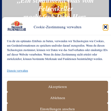
„Ein schäumend Glas vom
Felsenkeller
macht froh Dein Herz,
den Geist Dir heller.“
Cookie-Zustimmung verwalten
Kein passendes Glas zu Hause um dein Dresdner Felsenkeller
Um dir ein optimales Erlebnis zu bieten, verwenden wir Technologien wie Cookies,
gebührend zu genießen? Findest du alles in unserem Shop.
um Geräteinformationen zu speichern und/oder darauf zuzugreifen. Wenn du diesen
Technologien zustimmst, können wir Daten wie das Surfverhalten oder eindeutige IDs
auf dieser Website verarbeiten. Wenn du deine Zustimmung nicht erteilst oder
Zum Fan-Shop →
zurückziehst, können bestimmte Merkmale und Funktionen beeinträchtigt werden.
Dienste verwalten
Akzeptieren
Ablehnen
Einstellungen ansehen